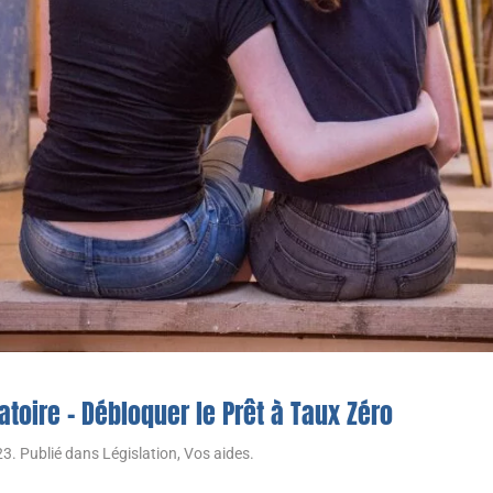
atoire – Débloquer le Prêt à Taux Zéro
23
. Publié dans
Législation
,
Vos aides
.