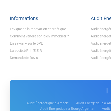
Informations
Audit Én
Lexique de la rénovation énergétique
Audit énergé
Comment vendre son bien immobilier ?
Audit énergé
En savoir + sur le DPE
Audit énergé
La société Prim'E.E.R
Audit énergét
Demande de Devis
Audit énergét
Audit Énergétique à Ambert
Audit Énergétique à A
Audit Énergétique à Bourg-Argental
Audit