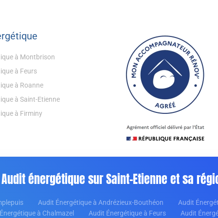
ergétique
tique à Montbrison
tique à Feurs
tique à Roanne
ique à Saint-Etienne
ique à Firminy
Audit énergétique sur Saint-Etienne et sa régi
mplepuis
Audit Énergétique à Andrézieux-Bouthéon
Audit Énergé
 Énergétique à Chalmazel
Audit Énergétique à Feurs
Audit Énergé