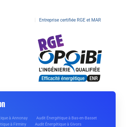
Entreprise certifiée RGE et MAR
on
tique à Annonay
Audit Énergétique à Bas-en-Basset
tique à Firminy
Audit Énergétique à Givors