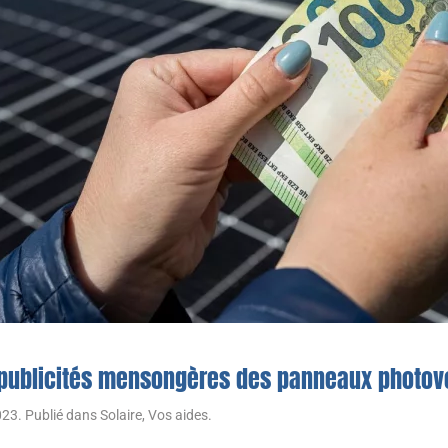
 publicités mensongères des panneaux photov
023
. Publié dans
Solaire
,
Vos aides
.