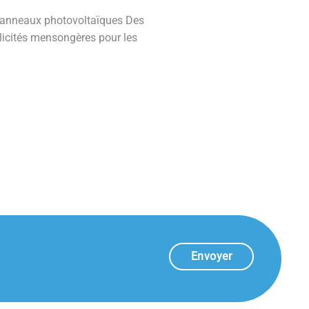
 panneaux photovoltaïques Des
blicités mensongères pour les
Envoyer