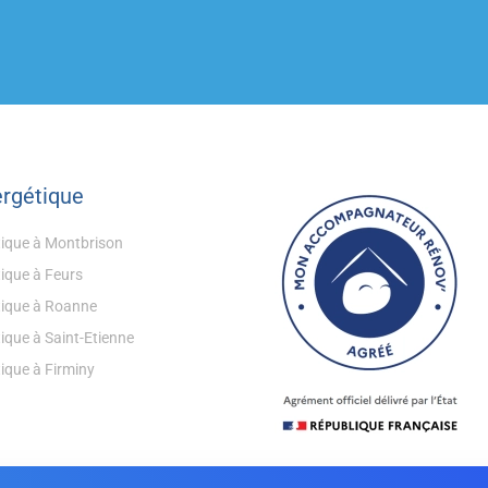
ergétique
tique à Montbrison
tique à Feurs
tique à Roanne
ique à Saint-Etienne
ique à Firminy