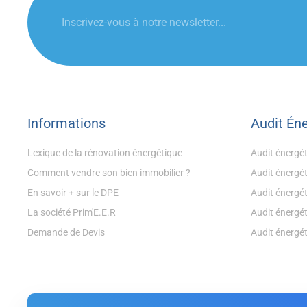
Informations
Audit Én
Lexique de la rénovation énergétique
Audit énergé
Comment vendre son bien immobilier ?
Audit énergé
En savoir + sur le DPE
Audit énergé
La société Prim'E.E.R
Audit énergét
Demande de Devis
Audit énergét