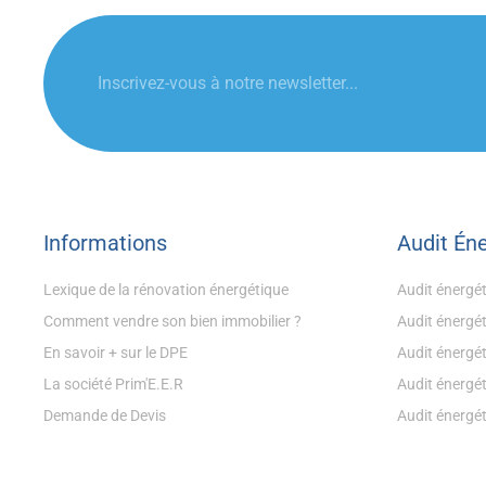
Informations
Audit Én
Lexique de la rénovation énergétique
Audit énergé
Comment vendre son bien immobilier ?
Audit énergé
En savoir + sur le DPE
Audit énergé
La société Prim'E.E.R
Audit énergét
Demande de Devis
Audit énergét